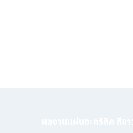
ผลงานแผ่นอะคริลิค สีขาว 