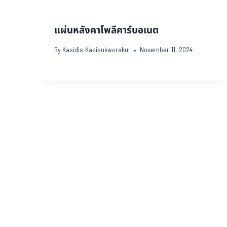
แผ่นหลังคาโพลีคาร์บอเนต
By
Kasidis Kasisukworakul
November 11, 2024