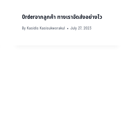
Orderจากลูกค้า ทางเราจัดส่งอย่างไว
By
Kasidis Kasisukworakul
July 27, 2023