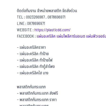
ติดต่อทีมงาน จำหน่ายพลาสติก จัดส่งด่วน
TEL : 0923266987 , 0878696971
LINE : 0878696971
WEBSITE :
https://plasticdd.com/
FACEBOOK :
แผ่นอะคริลิค แผ่นโพลีคาร์บอเนต แผ่นฟิวเจอร์บ
– แผ่นอะคริลิคราคา
– แผ่นอะคริลิค ทําป้าย
– แผ่นอะคริลิค ทําป้ายไฟ
– แผ่นอะคริลิค ทําตู้ลำโพง
– แผ่นอะคริลิคใส บาง
พลาสติกกันกระแทก
– พลาสติกกันกระแทก ส่งฟรี
– พลาสติกกันกระแทก ราคา