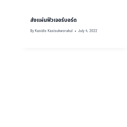
ส่งแผ่นฟิวเจอร์บอร์ด
By
Kasidis Kasisukworakul
July 4, 2022