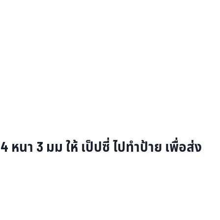
หนา 3 มม ให้ เป็ปซี่ ไปทำป้าย เพื่อส่ง