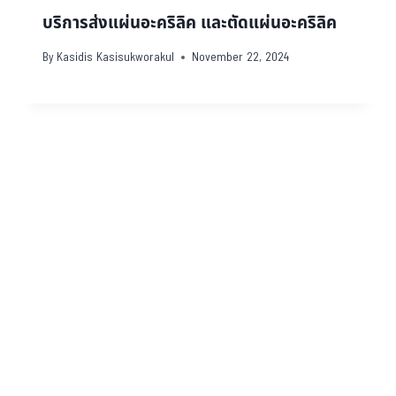
บริการส่งแผ่นอะคริลิค และตัดแผ่นอะคริลิค
By
Kasidis Kasisukworakul
November 22, 2024