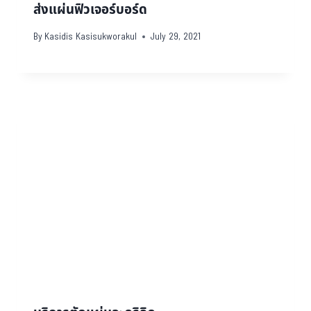
ส่งแผ่นฟิวเจอร์บอร์ด
By
Kasidis Kasisukworakul
July 29, 2021