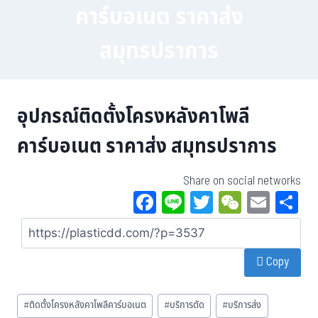
คาร์บอเนต ราคาส่ง
สมุทรปราการ
อุปกรณ์ติดตั้งโครงหลังคาโพลี
คาร์บอเนต ราคาส่ง สมุทรปราการ
Share on social networks
Fa
Li
T
W
E
S
ce
ne
wi
eC
m
a
bo
tt
ha
ail
Copy
ok
er
t
#
ติดตั้งโครงหลังคาโพลีคาร์บอเนต
#
บริการตัด
#
บริการส่ง