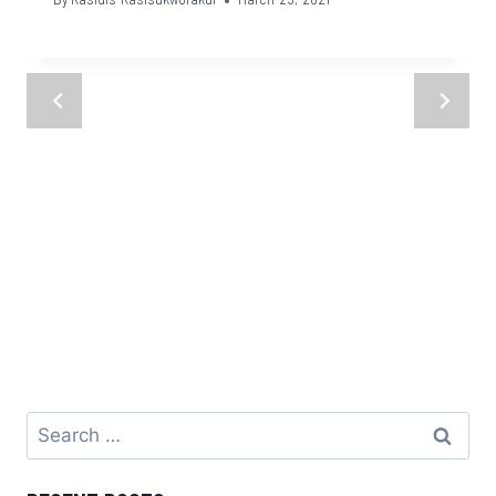
By
Kasidis Kasisukworakul
March 25, 2021