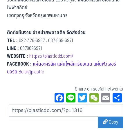
รับตัดแผ่นอะคริลิค อีเอสดี ESD Acrylic แผ่นอะคริลิค อีเอสดีกัน
ไฟฟ้าสถิตย์
เขตทุ่งครุ จังหวัดกรุงเทพมหานคร
ติดต่อทีมงาน จำหน่ายพลาสติก จัดส่งด่วน
TEL :
092-326-6987 , 087-869-6971
LINE :
0878696971
WEBSITE :
https://plasticdd.com/
FACEBOOK :
แผ่นอะคริลิค แผ่นโพลีคาร์บอเนต แผ่นฟิวเจอร์
บอร์ด Bulakijplastic
Share on social networks
Fa
Li
T
W
E
S
ce
ne
wi
eC
m
a
bo
tt
ha
ail
Copy
ok
er
t