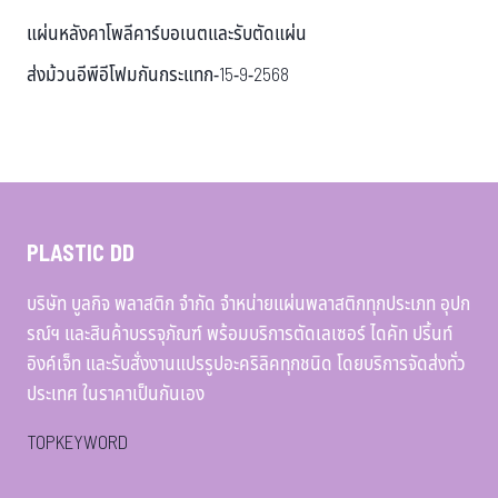
แผ่นหลังคาโพลีคาร์บอเนตและรับตัดแผ่น
ส่งม้วนอีพีอีโฟมกันกระแทก-15-9-2568
PLASTIC DD
บริษัท บูลกิจ พลาสติก จำกัด จำหน่ายแผ่นพลาสติกทุกประเภท อุปก
รณ์ฯ และสินค้าบรรจุภัณฑ์ พร้อมบริการตัดเลเซอร์ ไดคัท ปริ้นท์
อิงค์เจ็ท และรับสั่งงานแปรรูปอะคริลิคทุกชนิด โดยบริการจัดส่งทั่ว
ประเทศ ในราคาเป็นกันเอง
TOPKEYWORD