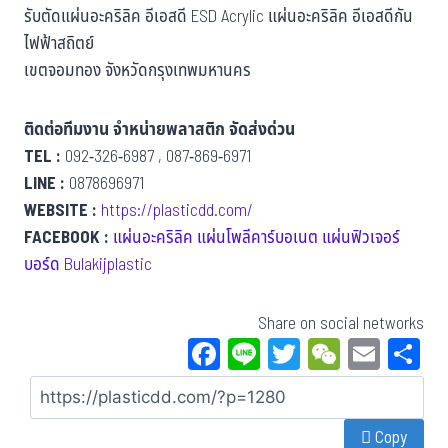
รับตัดแผ่นอะคริลิค อีเอสดี ESD Acrylic แผ่นอะคริลิค อีเอสดีกัน
ไฟฟ้าสถิตย์
เขตจอมทอง จังหวัดกรุงเทพมหานคร
ติดต่อทีมงาน จำหน่ายพลาสติก จัดส่งด่วน
TEL :
092-326-6987 , 087-869-6971
LINE :
0878696971
WEBSITE :
https://plasticdd.com/
FACEBOOK :
แผ่นอะคริลิค แผ่นโพลีคาร์บอเนต แผ่นฟิวเจอร์
บอร์ด Bulakijplastic
Share on social networks
Fa
Li
T
W
E
S
ce
ne
wi
eC
m
a
bo
tt
ha
ail
Copy