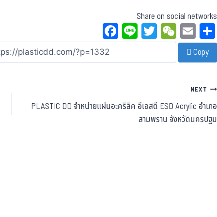
Share on social networks
Fa
Li
T
W
E
ce
ne
wi
eC
m
Copy
bo
tt
ha
ail
ok
er
t
NEXT
PLASTIC DD จำหน่ายแผ่นอะคริลิค อีเอสดี ESD Acrylic อำเภอ
สามพราน จังหวัดนครปฐม