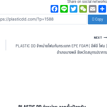
Share on social networks
Fa
Li
T
W
E
ce
ne
wi
eC
m
Copy
bo
tt
ha
ail
ok
er
t
NEXT
PLASTIC DD จำหน่ายโฟมกันกระแทก EPE FOAM ( อีพีอี โฟม )
อำเภอบางพลี จังหวัดสมุทรปราการ