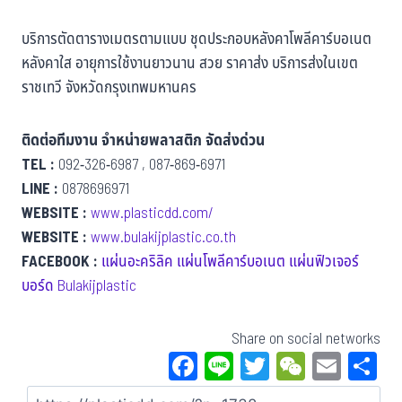
บริการตัดตารางเมตรตามแบบ ชุดประกอบหลังคาโพลีคาร์บอเนต
หลังคาใส อายุการใช้งานยาวนาน สวย ราคาส่ง บริการส่งในเขต
ราชเทวี จังหวัดกรุงเทพมหานคร
ติดต่อทีมงาน จำหน่ายพลาสติก จัดส่งด่วน
TEL :
092-326-6987 , 087-869-6971
LINE :
0878696971
WEBSITE :
www.plasticdd.com/
WEBSITE :
www.bulakijplastic.co.th
FACEBOOK :
แผ่นอะคริลิค แผ่นโพลีคาร์บอเนต แผ่นฟิวเจอร์
บอร์ด Bulakijplastic
Share on social networks
Fa
Li
T
W
E
S
ce
ne
wi
eC
m
a