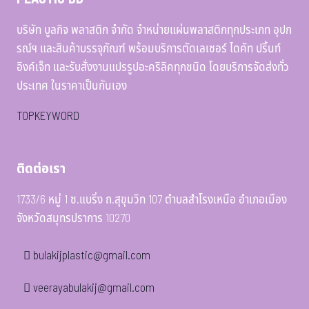
บริษัท บูลกิจ พลาสติก จำกัด จำหน่ายแผ่นพลาสติกทุกประเภท อุปก
รณ์ฯ และสินค้าบรรจุภัณฑ์ พร้อมบริการตัดเลเซอร์ ไดคัท ปริ้นท์
อิงค์เจ็ท และรับสั่งงานแปรรูปอะคริลิคทุกชนิด โดยบริการจัดส่งทั่ว
ประเทศ ในราคาเป็นกันเอง
TOPKEYWORD
ติดต่อเรา
1733/6 หมู่ 1 ซ.แบริ่ง ถ.สุขุมวิท 107 ตำบลสำโรงเหนือ อำเภอเมือง
จังหวัดสมุทรปราการ 10270
bulakijplastic@gmail.com
veerayabulakij@gmail.com