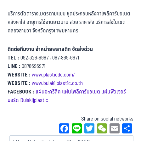
บริการตัดตารางเมตรตามแบบ ชุดประกอบหลังคาโพลีคาร์บอเนต
หลังคาใส อายุการใช้งานยาวนาน สวย ราคาส่ง บริการส่งในเขต
คลองสามวา จังหวัดกรุงเทพมหานคร
ติดต่อทีมงาน จำหน่ายพลาสติก จัดส่งด่วน
TEL :
092-326-6987 , 087-869-6971
LINE :
0878696971
WEBSITE :
www.plasticdd.com/
WEBSITE :
www.bulakijplastic.co.th
FACEBOOK :
แผ่นอะคริลิค แผ่นโพลีคาร์บอเนต แผ่นฟิวเจอร์
บอร์ด Bulakijplastic
Share on social networks
Fa
Li
T
W
E
S
ce
ne
wi
eC
m
a