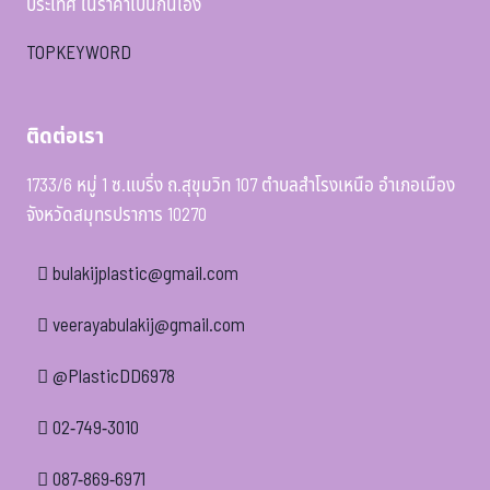
ประเทศ ในราคาเป็นกันเอง
TOPKEYWORD
ติดต่อเรา
1733/6 หมู่ 1 ซ.แบริ่ง ถ.สุขุมวิท 107 ตำบลสำโรงเหนือ อำเภอเมือง
จังหวัดสมุทรปราการ 10270
bulakijplastic@gmail.com
veerayabulakij@gmail.com
@PlasticDD6978
02-749-3010
087-869-6971