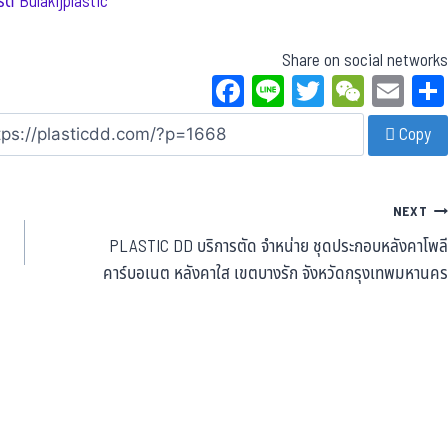
์ด Bulakijplastic
Share on social networks
Fa
Li
T
W
E
ce
ne
wi
eC
m
Copy
bo
tt
ha
ail
ok
er
t
NEXT
PLASTIC DD บริการตัด จำหน่าย ชุดประกอบหลังคาโพลี
คาร์บอเนต หลังคาใส เขตบางรัก จังหวัดกรุงเทพมหานคร