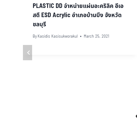
PLASTIC DD จำหน่ายแผ่นอะคริลิค อีเอ
สดี ESD Acrylic อำเภอบ้านบึง จังหวัด
ชลบุรี
By
Kasidis Kasisukworakul
March 25, 2021