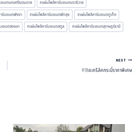
์บอเนตนครศรีธรรมราช
#
แผ่นโพลีคาร์บอเนตนราธิวาส
คาร์บอเนตพังงา
#
แผ่นโพลีคาร์บอเนตพัทลุง
#
แผ่นโพลีคาร์บอเนตภูเก็ต
ร์บอเนตสงขลา
#
แผ่นโพลีคาร์บอเนตสตูล
#
แผ่นโพลีคาร์บอเนตสุราษฎร์ธานี
NEXT
R18อะคริลิคกระบี่ราคาพิเศษ