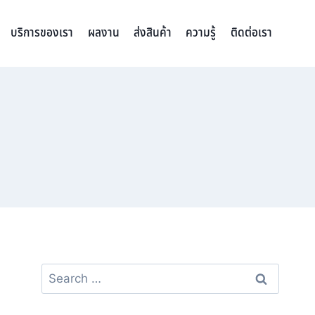
บริการของเรา
ผลงาน
ส่งสินค้า
ความรู้
ติดต่อเรา