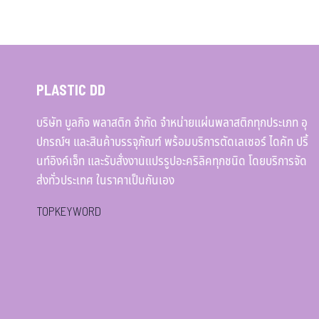
PLASTIC DD
บริษัท บูลกิจ พลาสติก จำกัด จำหน่ายแผ่นพลาสติกทุกประเภท อุ
ปกรณ์ฯ และสินค้าบรรจุภัณฑ์ พร้อมบริการตัดเลเซอร์ ไดคัท ปริ้
นท์อิงค์เจ็ท และรับสั่งงานแปรรูปอะคริลิคทุกชนิด โดยบริการจัด
ส่งทั่วประเทศ ในราคาเป็นกันเอง
TOPKEYWORD