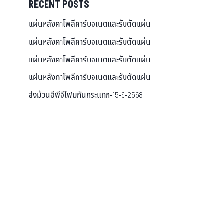
RECENT POSTS
แผ่นหลังคาโพลีคาร์บอเนตและรับตัดแผ่น
แผ่นหลังคาโพลีคาร์บอเนตและรับตัดแผ่น
แผ่นหลังคาโพลีคาร์บอเนตและรับตัดแผ่น
แผ่นหลังคาโพลีคาร์บอเนตและรับตัดแผ่น
ส่งม้วนอีพีอีโฟมกันกระแทก-15-9-2568
Sh
ar
e