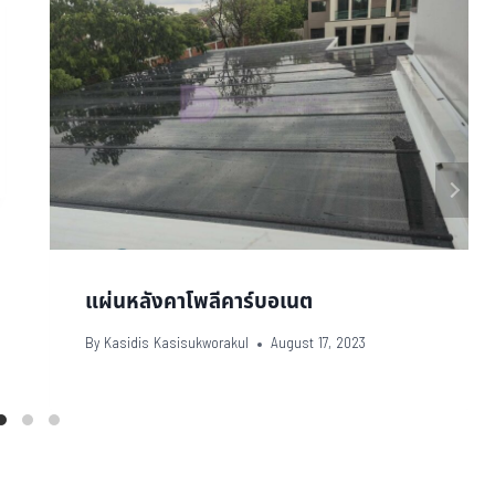
แผ่นหลังคาโพลีคาร์บอเนต
By
Kasidis Kasisukworakul
August 17, 2023