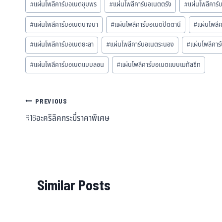
#
แผ่นโพลีคาร์บอเนตชุมพร
#
แผ่นโพลีคาร์บอเนตตรัง
#
แผ่นโพลีคาร
#
แผ่นโพลีคาร์บอเนตบางนา
#
แผ่นโพลีคาร์บอเนตปัตตานี
#
แผ่นโพลี
#
แผ่นโพลีคาร์บอเนตยะลา
#
แผ่นโพลีคาร์บอเนตระนอง
#
แผ่นโพลีคา
#
แผ่นโพลีคาร์บอเนตแบบลอน
#
แผ่นโพลีคาร์บอเนตแบบเมทัลชีท
PREVIOUS
R16อะคริลิคกระบี่ราคาพิเศษ
Similar Posts