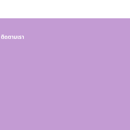
ติดตามเรา