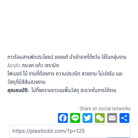
กาวร้อนสารพัดประโยชน์ ของแท้ นำเข้าจากไต้หวัน ใช้ในกลุ่มงาน
Acrylic กระจก แก้ว เซรามิค
ไฟเบอร์ ไม้ งานที่ต้องการ ความประณีต สวยงาม ไม่เร่งรีบ และ
วัสดุที่มีสีสันสวยงาม
คุณสมบัติ:
ไม่ทิ้งคราบขาวบนพื้นวัสดุ สะดวกในการใช้งาน
Share on social networks
Fa
Li
T
W
E
S
ce
ne
wi
eC
m
a
bo
tt
ha
ail