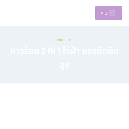
เมนู
PRODUCT
กาวร้อน 2 IN 1 ไร้ฝ้า แรงยึดติด
สูง