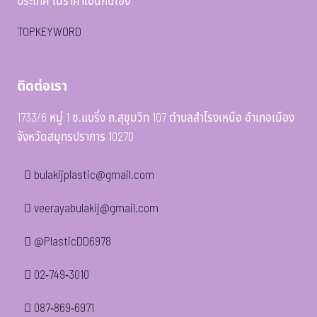
ประเทศ ในราคาเป็นกันเอง
TOPKEYWORD
ติดต่อเรา
1733/6 หมู่ 1 ซ.แบริ่ง ถ.สุขุมวิท 107 ตำบลสำโรงเหนือ อำเภอเมือง
จังหวัดสมุทรปราการ 10270
bulakijplastic@gmail.com
veerayabulakij@gmail.com
@PlasticDD6978
02-749-3010
087-869-6971