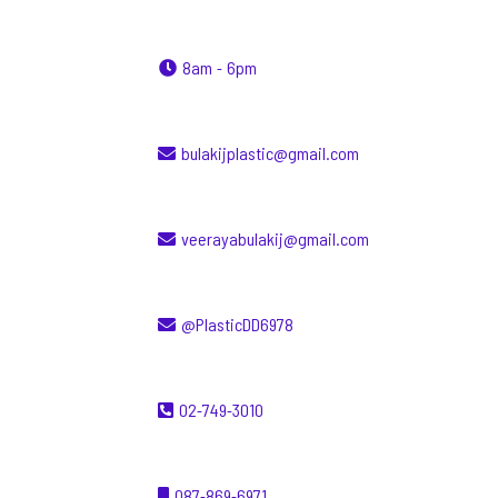
8am - 6pm
bulakijplastic@gmail.com
veerayabulakij@gmail.com
@PlasticDD6978
02-749-3010
087-869-6971