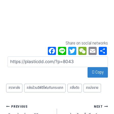
Share on social networks
Fa
Li
T
W
E
S
ce
ne
wi
eC
m
a
bo
tt
ha
ail
Copy
ok
er
t
#
ราคาส่ง
#
ส่งม้วนอีพีอีโฟมกันกระแทก
#
สั่งตัด
#
แบ่งขาย
PREVIOUS
NEXT