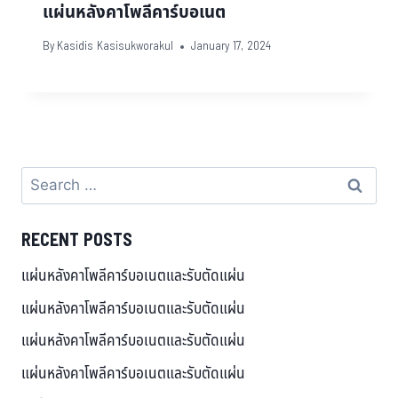
แผ่นหลังคาโพลีคาร์บอเนต
By
Kasidis Kasisukworakul
January 17, 2024
RECENT POSTS
แผ่นหลังคาโพลีคาร์บอเนตและรับตัดแผ่น
แผ่นหลังคาโพลีคาร์บอเนตและรับตัดแผ่น
แผ่นหลังคาโพลีคาร์บอเนตและรับตัดแผ่น
แผ่นหลังคาโพลีคาร์บอเนตและรับตัดแผ่น