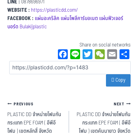
LINE :
0878696971
WEBSITE :
https://plasticdd.com/
FACEBOOK :
แผ่นอะคริลิค แผ่นโพลีคาร์บอเนต แผ่นฟิวเจอร์
บอร์ด Bulakijplastic
Share on social networks
Fa
Li
T
W
E
S
ce
ne
wi
eC
m
a
bo
tt
ha
ail
Copy
ok
er
t
PREVIOUS
NEXT
PLASTIC DD จำหน่ายโฟมกัน
PLASTIC DD จำหน่ายโฟมกัน
กระแทก EPE FOAM ( อีพีอี
กระแทก EPE FOAM ( อีพีอี
โฟม ) เขตหลักสี่ จังหวัด
โฟม ) เขตคันนายาว จังหวัด