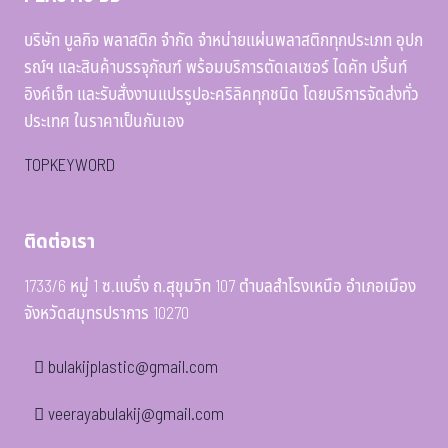
บริษัท บูลกิจ พลาสติก จำกัด จำหน่ายแผ่นพลาสติกทุกประเภท อุปก
รณ์ฯ และสินค้าบรรจุภัณฑ์ พร้อมบริการตัดเลเซอร์ ไดคัท ปริ้นท์
อิงค์เจ็ท และรับสั่งงานแปรรูปอะคริลิคทุกชนิด โดยบริการจัดส่งทั่ว
ประเทศ ในราคาเป็นกันเอง
TOPKEYWORD
ติดต่อเรา
1733/6 หมู่ 1 ซ.แบริ่ง ถ.สุขุมวิท 107 ตำบลสำโรงเหนือ อำเภอเมือง
จังหวัดสมุทรปราการ 10270
bulakijplastic@gmail.com
veerayabulakij@gmail.com