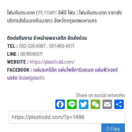
โฟมกันกระแทก EPE FOAM ( อีพีอี โฟม ) โฟมกันกระแทก ราคาส่ง
บริการส่งในเขตคันนายาว จังหวัดกรุงเทพมหานคร
ติดต่อทีมงาน จำหน่ายพลาสติก จัดส่งด่วน
TEL :
092-326-6987 , 087-869-6971
LINE :
0878696971
WEBSITE :
https://plasticdd.com/
FACEBOOK :
แผ่นอะคริลิค แผ่นโพลีคาร์บอเนต แผ่นฟิวเจอร์
บอร์ด Bulakijplastic
Share on social networks
Fa
Li
T
W
E
S
ce
ne
wi
eC
m
a
bo
tt
ha
ail
Copy