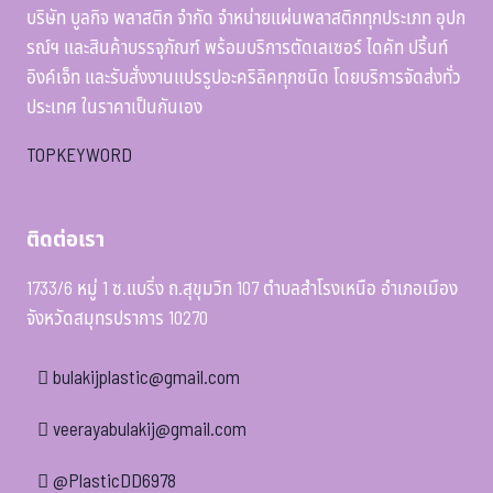
บริษัท บูลกิจ พลาสติก จำกัด จำหน่ายแผ่นพลาสติกทุกประเภท อุปก
รณ์ฯ และสินค้าบรรจุภัณฑ์ พร้อมบริการตัดเลเซอร์ ไดคัท ปริ้นท์
อิงค์เจ็ท และรับสั่งงานแปรรูปอะคริลิคทุกชนิด โดยบริการจัดส่งทั่ว
ประเทศ ในราคาเป็นกันเอง
TOPKEYWORD
ติดต่อเรา
1733/6 หมู่ 1 ซ.แบริ่ง ถ.สุขุมวิท 107 ตำบลสำโรงเหนือ อำเภอเมือง
จังหวัดสมุทรปราการ 10270
bulakijplastic@gmail.com
veerayabulakij@gmail.com
@PlasticDD6978