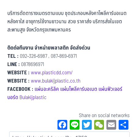
บริการตัดตารางเมตรตามแบบ ชุดประกอบหลังคาโพลีคาร์บอเนต
หลังคาใส อายุการใช้งานยาวนาน สวย ราคาส่ง บริการส่งในเขต
สะพานสูง จังหวัดกรุงเทพมหานคร
ติดต่อทีมงาน จำหน่ายพลาสติก จัดส่งด่วน
TEL :
092-326-6987 , 087-869-6971
LINE :
0878696971
WEBSITE :
www.plasticdd.com/
WEBSITE :
www.bulakijplastic.co.th
FACEBOOK :
แผ่นอะคริลิค แผ่นโพลีคาร์บอเนต แผ่นฟิวเจอร์
บอร์ด Bulakijplastic
Share on social networks
Fa
Li
T
W
E
S
ce
ne
wi
eC
m
a