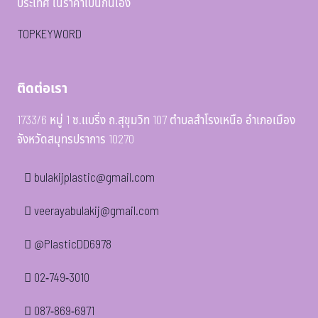
ประเทศ ในราคาเป็นกันเอง
TOPKEYWORD
ติดต่อเรา
1733/6 หมู่ 1 ซ.แบริ่ง ถ.สุขุมวิท 107 ตำบลสำโรงเหนือ อำเภอเมือง
จังหวัดสมุทรปราการ 10270
bulakijplastic@gmail.com
veerayabulakij@gmail.com
@PlasticDD6978
02-749-3010
087-869-6971