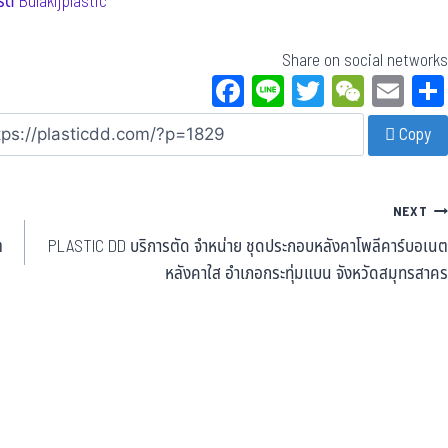
์ด Bulakijplastic
Share on social networks
Fa
Li
T
W
E
ce
ne
wi
eC
m
Copy
bo
tt
ha
ail
ok
er
t
NEXT
ต
PLASTIC DD บริการตัด จำหน่าย ชุดประกอบหลังคาโพลีคาร์บอเนต
หลังคาใส อำเภอกระทุ่มแบน จังหวัดสมุทรสาคร