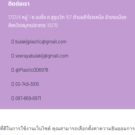
ติดต่อเรา
1733/6 หมู่ 1 ซ.แบริ่ง ถ.สุขุมวิท 107 ตำบลสำโรงเหนือ อำเภอเมือง
จังหวัดสมุทรปราการ 10270
bulakijplastic@gmail.com
veerayabulakij@gmail.com
@PlasticDD6978
02-749-3010
087-869-6971
์ที่ดีในการใช้งานเว็บไซต์ คุณสามารถเลือกตั้งค่าความยินยอมการใช