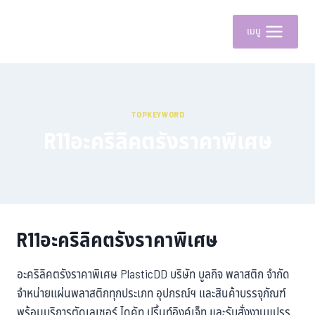
เมนู
TOPKEYWORD
R11อะคริลิคตรังราคาพิเศษ
R11อะคริลิคตรังราคาพิเศษ
อะคริลิคตรังราคาพิเศษ PlasticDD บริษัท บูลกิจ พลาสติก จำกัด
จำหน่ายแผ่นพลาสติกทุกประเภท อุปกรณ์ฯ และสินค้าบรรจุภัณฑ์
พร้อมบริการตัดเลเซอร์ ไดคัท ปริ้นท์อิงค์เจ็ท และรับสั่งงานแปรรู