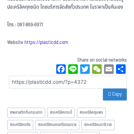
ปอะคริลิคทุกชนิด โดยบริการจัดส่งทั่วประเทศ ในราคาเป็นกันเอง
โทร : 087-869-6971
Website
https://plasticdd.com
Share on social networks
Fa
Li
T
W
E
S
ce
ne
wi
eC
m
a
bo
tt
ha
ail
Copy
ok
er
t
#
พลาสติกกันกระแทก
#
อะคริลิคกระบี่
#
อะคริลิคชุมพร
#
อะคริลิคตรัง
#
อะคริลิคนครศรีธรรมราช
#
อะคริลิคนราธิวาส