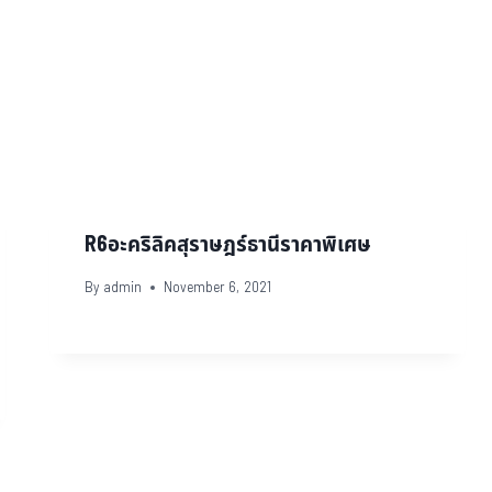
R6อะคริลิคสุราษฎร์ธานีราคาพิเศษ
By
admin
November 6, 2021