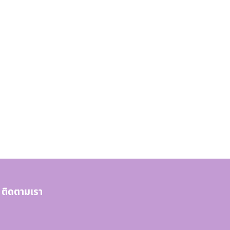
ติดตามเรา