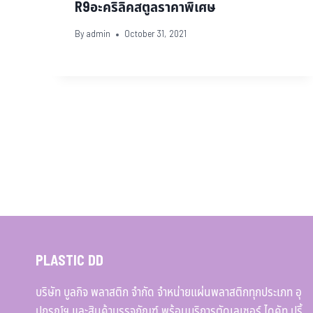
R9อะคริลิคสตูลราคาพิเศษ
By
admin
October 31, 2021
PLASTIC DD
บริษัท บูลกิจ พลาสติก จำกัด จำหน่ายแผ่นพลาสติกทุกประเภท อุ
ปกรณ์ฯ และสินค้าบรรจุภัณฑ์ พร้อมบริการตัดเลเซอร์ ไดคัท ปริ้