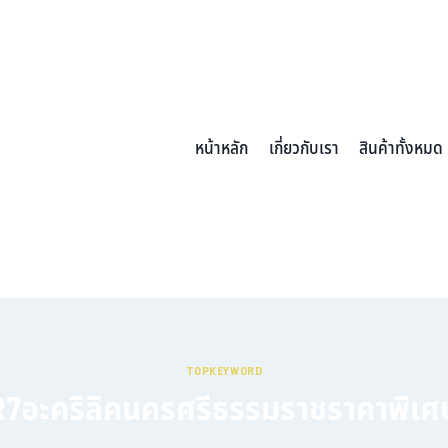
หน้าหลัก
เกี่ยวกับเรา
สินค้าทั้งหมด
TOPKEYWORD
R7อะคริลิคนครศรีธรรมราชราคาพิเศ