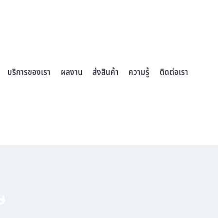
บริการของเรา
ผลงาน
ส่งสินค้า
ความรู้
ติดต่อเรา
ษ