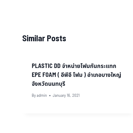
Similar Posts
PLASTIC DD จำหน่ายโฟมกันกระแทก
EPE FOAM ( อีพีอี โฟม ) อำเภอบางใหญ่
จังหวัดนนทบุรี
By
admin
January 16, 2021