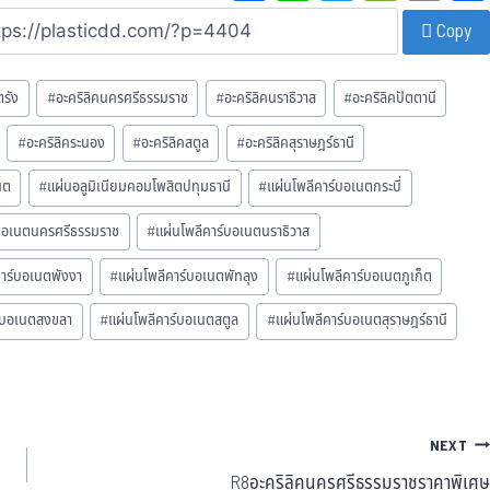
ce
ne
wi
eC
m
Copy
bo
tt
ha
ail
ok
er
t
ตรัง
#
อะคริลิคนครศรีธรรมราช
#
อะคริลิคนราธิวาส
#
อะคริลิคปัตตานี
#
อะคริลิคระนอง
#
อะคริลิคสตูล
#
อะคริลิคสุราษฎร์ธานี
นต
#
แผ่นอลูมิเนียมคอมโพสิตปทุมธานี
#
แผ่นโพลีคาร์บอเนตกระบี่
์บอเนตนครศรีธรรมราช
#
แผ่นโพลีคาร์บอเนตนราธิวาส
คาร์บอเนตพังงา
#
แผ่นโพลีคาร์บอเนตพัทลุง
#
แผ่นโพลีคาร์บอเนตภูเก็ต
ร์บอเนตสงขลา
#
แผ่นโพลีคาร์บอเนตสตูล
#
แผ่นโพลีคาร์บอเนตสุราษฎร์ธานี
NEXT
R8อะคริลิคนครศรีธรรมราชราคาพิเศษ