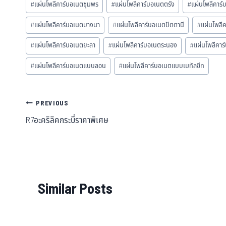
#
แผ่นโพลีคาร์บอเนตชุมพร
#
แผ่นโพลีคาร์บอเนตตรัง
#
แผ่นโพลีคาร
#
แผ่นโพลีคาร์บอเนตบางนา
#
แผ่นโพลีคาร์บอเนตปัตตานี
#
แผ่นโพลี
#
แผ่นโพลีคาร์บอเนตยะลา
#
แผ่นโพลีคาร์บอเนตระนอง
#
แผ่นโพลีคา
#
แผ่นโพลีคาร์บอเนตแบบลอน
#
แผ่นโพลีคาร์บอเนตแบบเมทัลชีท
PREVIOUS
R7อะคริลิคกระบี่ราคาพิเศษ
Similar Posts