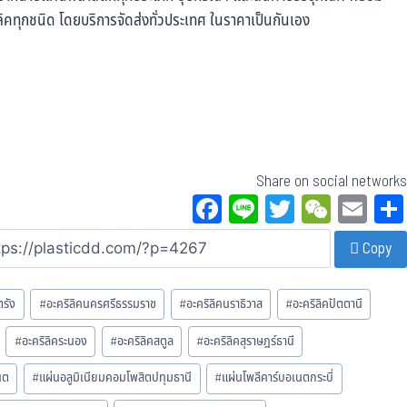
ริลิคทุกชนิด โดยบริการจัดส่งทั่วประเทศ ในราคาเป็นกันเอง
Share on social networks
Fa
Li
T
W
E
ce
ne
wi
eC
m
Copy
bo
tt
ha
ail
ok
er
t
ตรัง
#
อะคริลิคนครศรีธรรมราช
#
อะคริลิคนราธิวาส
#
อะคริลิคปัตตานี
#
อะคริลิคระนอง
#
อะคริลิคสตูล
#
อะคริลิคสุราษฎร์ธานี
นต
#
แผ่นอลูมิเนียมคอมโพสิตปทุมธานี
#
แผ่นโพลีคาร์บอเนตกระบี่