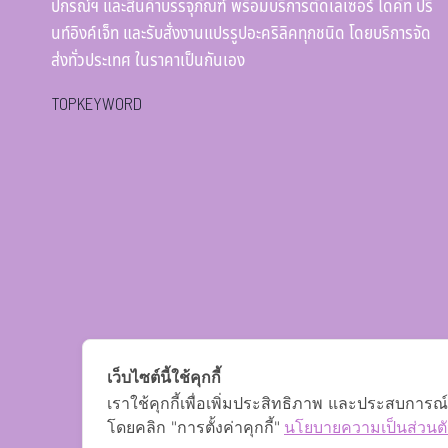
ปกรณ์ฯ และสินค้าบรรจุภัณฑ์ พร้อมบริการตัดเลเซอร์ ไดคัท ปริ้
นท์อิงค์เจ็ท และรับสั่งงานแปรรูปอะคริลิคทุกชนิด โดยบริการจัด
ส่งทั่วประเทศ ในราคาเป็นกันเอง
TOPKEYWORD
เว็บไซต์นี้ใช้คุกกี้
เราใช้คุกกี้เพื่อเพิ่มประสิทธิภาพ และประสบการณ
โดยคลิก "การตั้งค่าคุกกี้"
นโยบายความเป็นส่วนตั