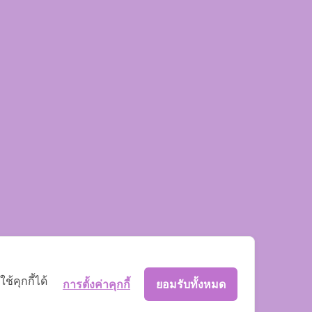
้คุกกี้ได้
การตั้งค่าคุกกี้
ยอมรับทั้งหมด