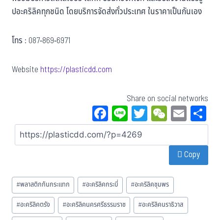
ปอะคริลิคทุกชนิด โดยบริการจัดส่งทั่วประเทศ ในราคาเป็นกันเอง
โทร : 087-869-6971
Website
https://plasticdd.com
Share on social networks
Fa
Li
T
W
E
S
ce
ne
wi
eC
m
a
bo
tt
ha
ail
Copy
ok
er
t
#
พลาสติกกันกระแทก
#
อะคริลิคกระบี่
#
อะคริลิคชุมพร
#
อะคริลิคตรัง
#
อะคริลิคนครศรีธรรมราช
#
อะคริลิคนราธิวาส