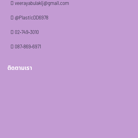
veerayabulakij@gmail.com
@PlasticDD6978
02-749-3010
087-869-6971
ติดตามเรา