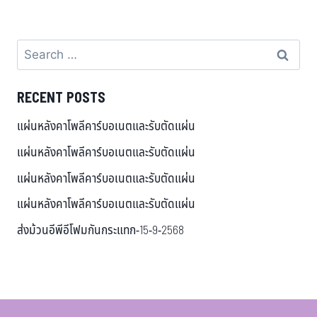
RECENT POSTS
แผ่นหลังคาโพลีคาร์บอเนตและรับตัดแผ่น
แผ่นหลังคาโพลีคาร์บอเนตและรับตัดแผ่น
แผ่นหลังคาโพลีคาร์บอเนตและรับตัดแผ่น
แผ่นหลังคาโพลีคาร์บอเนตและรับตัดแผ่น
ส่งม้วนอีพีอีโฟมกันกระแทก-15-9-2568