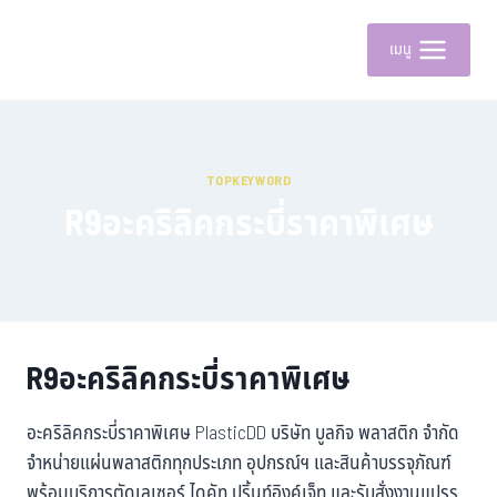
เมนู
TOPKEYWORD
R9อะคริลิคกระบี่ราคาพิเศษ
R9อะคริลิคกระบี่ราคาพิเศษ
อะคริลิคกระบี่ราคาพิเศษ PlasticDD บริษัท บูลกิจ พลาสติก จำกัด
จำหน่ายแผ่นพลาสติกทุกประเภท อุปกรณ์ฯ และสินค้าบรรจุภัณฑ์
พร้อมบริการตัดเลเซอร์ ไดคัท ปริ้นท์อิงค์เจ็ท และรับสั่งงานแปรรู