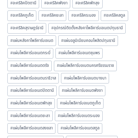
#
อะคริลิคปัตตานี
#
อะคริลิคพังงา
#
อะคริลิคพัทลุง
#
อะคริลิคภูเก็ต
#
อะคริลิคยะลา
#
อะคริลิคระนอง
#
อะคริลิคสตูล
#
อะคริลิคสุราษฎร์ธานี
#
อุปกรณ์ติดตั้งหลังคาโพลีคาร์บอเนตปทุมธานี
#
แผ่นหลังคาโพลีคาร์บอเนต
#
แผ่นอลูมิเนียมคอมโพสิตปทุมธานี
#
แผ่นโพลีคาร์บอเนตกระบี่
#
แผ่นโพลีคาร์บอเนตชุมพร
#
แผ่นโพลีคาร์บอเนตตรัง
#
แผ่นโพลีคาร์บอเนตนครศรีธรรมราช
#
แผ่นโพลีคาร์บอเนตนราธิวาส
#
แผ่นโพลีคาร์บอเนตบางนา
#
แผ่นโพลีคาร์บอเนตปัตตานี
#
แผ่นโพลีคาร์บอเนตพังงา
#
แผ่นโพลีคาร์บอเนตพัทลุง
#
แผ่นโพลีคาร์บอเนตภูเก็ต
#
แผ่นโพลีคาร์บอเนตยะลา
#
แผ่นโพลีคาร์บอเนตระนอง
#
แผ่นโพลีคาร์บอเนตสงขลา
#
แผ่นโพลีคาร์บอเนตสตูล