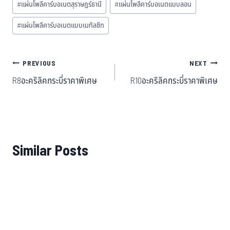
#
แผ่นโพลีคาร์บอเนตสุราษฎร์ธานี
#
แผ่นโพลีคาร์บอเนตแบบลอน
#
แผ่นโพลีคาร์บอเนตแบบเมทัลชีท
PREVIOUS
NEXT
R8อะคริลิคกระบี่ราคาพิเศษ
R10อะคริลิคกระบี่ราคาพิเศษ
Similar Posts