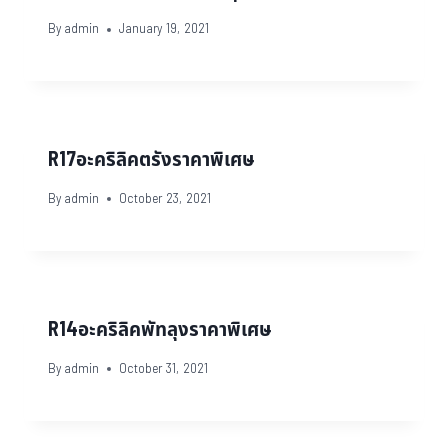
By
admin
January 19, 2021
R17อะคริลิคตรังราคาพิเศษ
By
admin
October 23, 2021
R14อะคริลิคพัทลุงราคาพิเศษ
By
admin
October 31, 2021