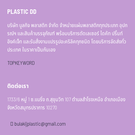
PLASTIC DD
บริษัท บูลกิจ พลาสติก จำกัด จำหน่ายแผ่นพลาสติกทุกประเภท อุปก
รณ์ฯ และสินค้าบรรจุภัณฑ์ พร้อมบริการตัดเลเซอร์ ไดคัท ปริ้นท์
อิงค์เจ็ท และรับสั่งงานแปรรูปอะคริลิคทุกชนิด โดยบริการจัดส่งทั่ว
ประเทศ ในราคาเป็นกันเอง
TOPKEYWORD
ติดต่อเรา
1733/6 หมู่ 1 ซ.แบริ่ง ถ.สุขุมวิท 107 ตำบลสำโรงเหนือ อำเภอเมือง
จังหวัดสมุทรปราการ 10270
bulakijplastic@gmail.com